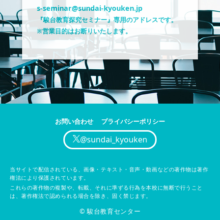
s-seminar@sundai-kyouken.jp
『駿台教育探究セミナー』専用のアドレスです。
※営業目的はお断りいたします。
お問い合わせ
プライバシーポリシー
@sundai_kyouken
当サイトで配信されている、画像・テキスト・音声・動画などの著作物は著作
権法により保護されています。
これらの著作物の複製や、転載、それに準ずる行為を本校に無断で行うこと
は、著作権法で認められる場合を除き、固く禁じます。
© 駿台教育センター