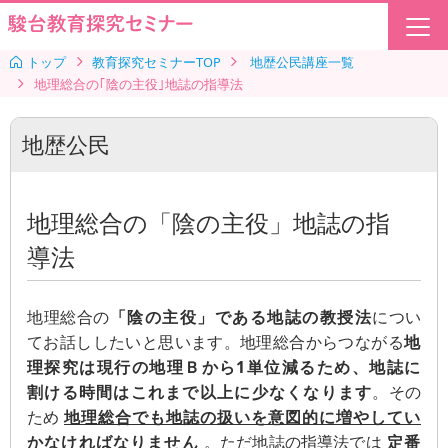
トップ
教育探究セミナーTOP
地歴公民講座一覧
地理総合の｢陰の主役｣地誌の指導法
地歴公民
地理総合の「陰の主役」地誌の指
導法
地理総合の
「陰の主役」である地誌の教授法
につい
てお話ししたいと思います。地理総合からつながる
地
理探究は現行の地理Ｂから1単位減るため、地誌に
割ける時間はこれまで以上に少なくなります
。その
ため
地理総合でも地誌の扱いを意図的に増やしてい
かなければなりません
。ただ地誌の指導法では
定番